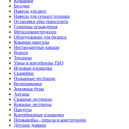
Козырьки
Беседки
Навесы для авто
Навесы для сельхоз техники
Остановки общ транспорта
Газонные ограждения
Металлоконструкции
Оборудование для бизнеса
Кованые мангалы
Нестандартные крыши
Ворота
Теплицы
Урны и контейнеры ТБО
Игровые площадки
Скамейки
Пожарные лестницы
Велопарковки
Земляные буры
Ангары
Сварные лестницы
Кованые лестницы
Пандусы
Контейнерные площадки
Нержавейка - перила и конструкции
Детские домики