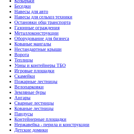
Козырьки
Беседки
Навесы для авто
Навесы для сельхоз техники
Остановки общ транспорта
Газонные ограждения
Металлоконструкции
Оборудование для бизнеса
Кованые мангалы
Нестандартные крыши
Ворота
Теплицы
Урны и контейнеры ТБО
Игровые площадки
Скамейки
Пожарные лестницы
Велопарковки
Земляные буры
Ангары
Сварные лестницы
Кованые лестницы
Пандусы
Контейнерные площадки
Нержавейка - перила и конструкции
Детские домики