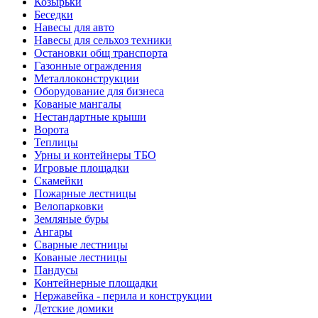
Козырьки
Беседки
Навесы для авто
Навесы для сельхоз техники
Остановки общ транспорта
Газонные ограждения
Металлоконструкции
Оборудование для бизнеса
Кованые мангалы
Нестандартные крыши
Ворота
Теплицы
Урны и контейнеры ТБО
Игровые площадки
Скамейки
Пожарные лестницы
Велопарковки
Земляные буры
Ангары
Сварные лестницы
Кованые лестницы
Пандусы
Контейнерные площадки
Нержавейка - перила и конструкции
Детские домики