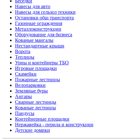
Беседки
Навесы для авто
Навесы для сельхоз техники
Остановки общ транспорта
Газонные ограждения
Металлоконструкции
Оборудование для бизнеса
Кованые мангалы
Нестандартные крыши
Ворота
Теплицы
Урны и контейнеры ТБО
Игровые площадки
Скамейки
Пожарные лестницы
Велопарковки
Земляные буры
Ангары
Сварные лестницы
Кованые лестницы
Пандусы
Контейнерные площадки
Нержавейка - перила и конструкции
Детские домики