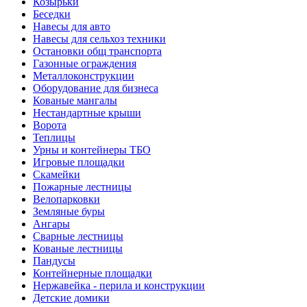
Козырьки
Беседки
Навесы для авто
Навесы для сельхоз техники
Остановки общ транспорта
Газонные ограждения
Металлоконструкции
Оборудование для бизнеса
Кованые мангалы
Нестандартные крыши
Ворота
Теплицы
Урны и контейнеры ТБО
Игровые площадки
Скамейки
Пожарные лестницы
Велопарковки
Земляные буры
Ангары
Сварные лестницы
Кованые лестницы
Пандусы
Контейнерные площадки
Нержавейка - перила и конструкции
Детские домики